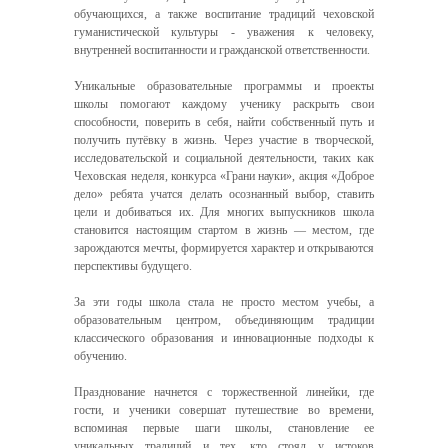
обучающихся, а также воспитание традиций чеховской
гуманистической культуры - уважения к человеку,
внутренней воспитанности и гражданской ответственности.
Уникальные образовательные программы и проекты
школы помогают каждому ученику раскрыть свои
способности, поверить в себя, найти собственный путь и
получить путёвку в жизнь. Через участие в творческой,
исследовательской и социальной деятельности, таких как
Чеховская неделя, конкурса «Грани науки», акция «Доброе
дело» ребята учатся делать осознанный выбор, ставить
цели и добиваться их. Для многих выпускников школа
становится настоящим стартом в жизнь — местом, где
зарождаются мечты, формируется характер и открываются
перспективы будущего.
За эти годы школа стала не просто местом учебы, а
образовательным центром, объединяющим традиции
классического образования и инновационные подходы к
обучению.
Празднование начнется с торжественной линейки, где
гости, и ученики совершат путешествие во времени,
вспоминая первые шаги школы, становление ее
уникальных традиций и тех, кто стоял у истоков