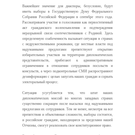
Важнейшее значение для диаспоры, безусловно, будут
иметь выборы в Государственную Думу Федерального
Собрания Российской Федерации в сентябре этого года.
Рассматриваем участие в голосовании как первостепенный
акт гражданского волеизъявления и подтверждения
неразрывной связи соотечественников с Родиной. Здесь
определенную озабоченность вызывает ситуация в странах
с недружественными режимами, где местные власти под
надуманными предлогами препятствуют открытию
избирательных участков на территории дипломатических
представительств, прибегают к административным
ограничениям в отношении сотрудников посольств и
консульств, а через подконтрольные СМИ распространяют
дезинформацию с целью запугать наших граждан и сорвать
электоральный процесс.
Ситуация усугубляется тем, что штат наших
дипломатических миссий во многих западных странах
существенно сокращен после высылки под надуманными
предлогами их сотрудников. Тем не менее, несмотря на все
препятствия и объективные сложности, выборы состоятся,
и российские граждане, находящиеся за пределами нашей
Отчизны, смогут реализовать свое конституционное право.