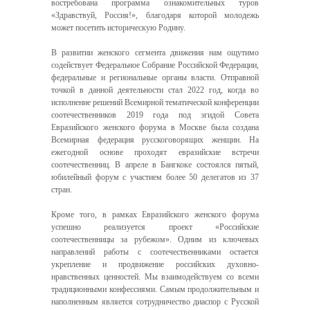
востребована программа ознакомительных туров
«Здравствуй, Россия!», благодаря которой молодежь
может посетить историческую Родину.
В развитии женского сегмента движения нам ощутимо
содействует Федеральное Собрание Российской Федерации,
федеральные и региональные органы власти. Отправной
точкой в данной деятельности стал 2022 год, когда во
исполнение решений Всемирной тематической конференции
соотечественников 2019 года под эгидой Совета
Евразийского женского форума в Москве была создана
Всемирная федерация русскоговорящих женщин. На
ежегодной основе проходят евразийские встречи
соотечественниц. В апреле в Бангкоке состоялся пятый,
юбилейный форум с участием более 50 делегатов из 37
стран.
Кроме того, в рамках Евразийского женского форума
успешно реализуется проект «Российские
соотечественницы за рубежом». Одним из ключевых
направлений работы с соотечественниками остается
укрепление и продвижение российских духовно-
нравственных ценностей. Мы взаимодействуем со всеми
традиционными конфессиями. Самым продолжительным и
наполненным является сотрудничество диаспор с Русской