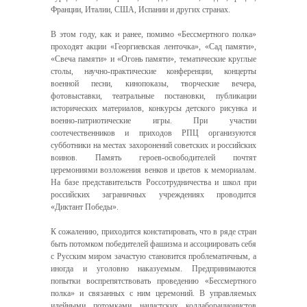
Франции, Италии, США, Испании и других странах.
В этом году, как и ранее, помимо «Бессмертного полка»
проходят акции «Георгиевская ленточка», «Сад памяти»,
«Свеча памяти» и «Огонь памяти», тематические круглые
столы, научно-практические конференции, концерты
военной песни, кинопоказы, творческие вечера,
фотовыставки, театральные постановки, публикации
исторических материалов, конкурсы детского рисунка и
военно-патриотические игры. При участии
соотечественников и приходов РПЦ организуются
субботники на местах захоронений советских и российских
воинов. Память героев-освободителей почтят
церемониями возложения венков и цветов к мемориалам.
На базе представительств Россотрудничества и школ при
российских заграничных учреждениях проводится
«Диктант Победы».
К сожалению, приходится констатировать, что в ряде стран
быть потомком победителей фашизма и ассоциировать себя
с Русским миром зачастую становится проблематичным, а
иногда и уголовно наказуемым. Предпринимаются
попытки воспрепятствовать проведению «Бессмертного
полка» и связанных с ним церемоний. В управляемых
идейными потомками нацистских коллаборационистов