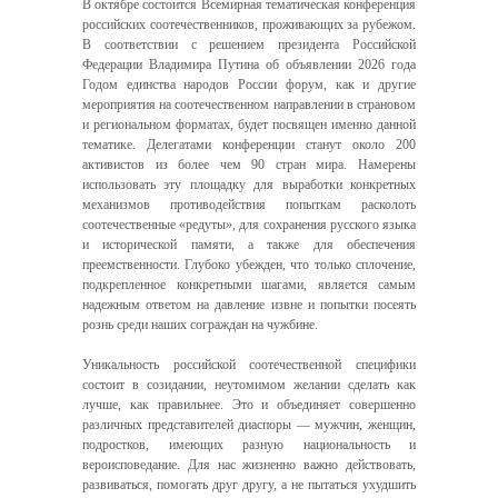
В октябре состоится Всемирная тематическая конференция
российских соотечественников, проживающих за рубежом.
В соответствии с решением президента Российской
Федерации Владимира Путина об объявлении 2026 года
Годом единства народов России форум, как и другие
мероприятия на соотечественном направлении в страновом
и региональном форматах, будет посвящен именно данной
тематике. Делегатами конференции станут около 200
активистов из более чем 90 стран мира. Намерены
использовать эту площадку для выработки конкретных
механизмов противодействия попыткам расколоть
соотечественные «редуты», для сохранения русского языка
и исторической памяти, а также для обеспечения
преемственности. Глубоко убежден, что только сплочение,
подкрепленное конкретными шагами, является самым
надежным ответом на давление извне и попытки посеять
рознь среди наших сограждан на чужбине.
Уникальность российской соотечественной специфики
состоит в созидании, неутомимом желании сделать как
лучше, как правильнее. Это и объединяет совершенно
различных представителей диаспоры — мужчин, женщин,
подростков, имеющих разную национальность и
вероисповедание. Для нас жизненно важно действовать,
развиваться, помогать друг другу, а не пытаться ухудшить