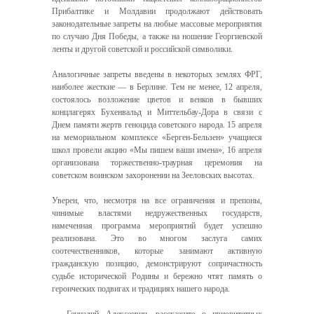
Прибалтике и Молдавии продолжают действовать
законодательные запреты на любые массовые мероприятия
по случаю Дня Победы, а также на ношение Георгиевской
ленты и другой советской и российской символики.
Аналогичные запреты введены в некоторых землях ФРГ,
наиболее жесткие — в Берлине. Тем не менее, 12 апреля,
состоялось возложение цветов и венков в бывших
концлагерях Бухенвальд и Миттельбау-Дора в связи с
Днем памяти жертв геноцида советского народа. 15 апреля
на мемориальном комплексе «Берген-Бельзен» учащиеся
школ провели акцию «Мы пишем ваши имена», 16 апреля
организована торжественно-траурная церемония на
советском воинском захоронении на Зееловских высотах.
Уверен, что, несмотря на все ограничения и препоны,
чинимые властями недружественных государств,
намеченная программа мероприятий будет успешно
реализована. Это во многом заслуга самих
соотечественников, которые занимают активную
гражданскую позицию, демонстрируют сопричастность
судьбе исторической Родины и бережно чтят память о
героических подвигах и традициях нашего народа.