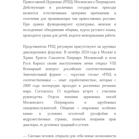
Православной Церковью (РПЦ) Московского Патриархата.
Действующие в различных государствах приходы
являются естественными центрами притяжения и
сплочения для проживающих там православных россиян.
При храмах функционируют культурные, женские и
молодежные объединения общины, курсы русского языка,
проводятся уроки для детей, ведется мемориальная работа.
Представители РПЦ регулярно присутствуют на крупных
диаспоральных форумах. В октябре 2024 года в Москве в
Храме Христа Спасителя Патриарх Московский и всея
Руси Кирилл своим выступлением лично открыл VIII
Всемирный конгресс российских соотечественников.
Замечательный формат — «круглые столы» «РПЦ и
соотечественники — опыт соработничества», которые с
2009 года поочередно проходят в различных регионах
мира. Состоялось 13 подобных встреч с участием
руководства Отдела внешних церковных связей
Московского Патриархата и зарубежных
священнослужителей. Общение с епархиями особенно
важно в условиях оголтелой русофобии в
недружественных странах, попыток попрания прав
диаспоры, ее духовных традиций и устоев.
— Сколько человек открыли для себя новые возможности