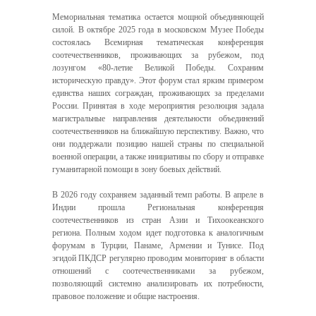
Мемориальная тематика остается мощной объединяющей
силой. В октябре 2025 года в московском Музее Победы
состоялась Всемирная тематическая конференция
соотечественников, проживающих за рубежом, под
лозунгом «80-летие Великой Победы. Сохраним
историческую правду». Этот форум стал ярким примером
единства наших сограждан, проживающих за пределами
России. Принятая в ходе мероприятия резолюция задала
магистральные направления деятельности объединений
соотечественников на ближайшую перспективу. Важно, что
они поддержали позицию нашей страны по специальной
военной операции, а также инициативы по сбору и отправке
гуманитарной помощи в зону боевых действий.
В 2026 году сохраняем заданный темп работы. В апреле в
Индии прошла Региональная конференция
соотечественников из стран Азии и Тихоокеанского
региона. Полным ходом идет подготовка к аналогичным
форумам в Турции, Панаме, Армении и Тунисе. Под
эгидой ПКДСР регулярно проводим мониторинг в области
отношений с соотечественниками за рубежом,
позволяющий системно анализировать их потребности,
правовое положение и общие настроения.