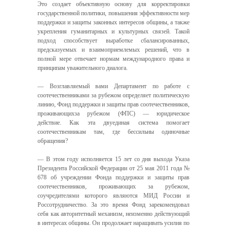
Это создает объективную основу для корректировки
государственной политики, повышения эффективности мер
поддержки и защиты законных интересов общины, а также
укрепления гуманитарных и культурных связей. Такой
подход способствует выработке сбалансированных,
предсказуемых и взаимоприемлемых решений, что в
полной мере отвечает нормам международного права и
принципам уважительного диалога.
— Возглавляемый вами Департамент по работе с
соотечественниками за рубежом определяет политическую
линию, Фонд поддержки и защиты прав соотечественников,
проживающихза рубежом (ФПС) — юридическое
действие. Как эта двуединая система помогает
соотечественникам там, где бессильны одиночные
обращения?
— В этом году исполняется 15 лет со дня выхода Указа
Президента Российской Федерации от 25 мая 2011 года №
678 об учреждении Фонда поддержки и защиты прав
соотечественников, проживающих за рубежом,
соучредителями которого являются МИД России и
Россотрудничество. За это время Фонд зарекомендовал
себя как авторитетный механизм, неизменно действующий
в интересах общины. Он продолжает наращивать усилия по