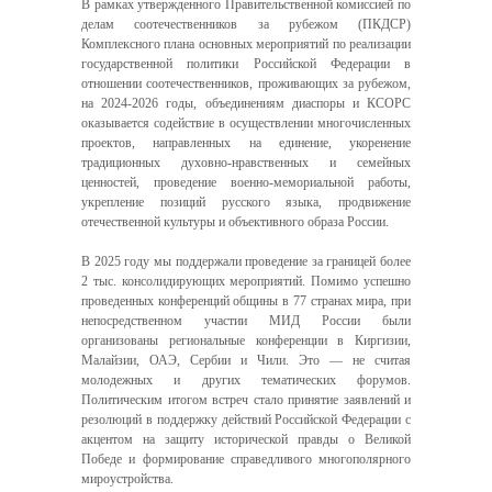
В рамках утвержденного Правительственной комиссией по
делам соотечественников за рубежом (ПКДСР)
Комплексного плана основных мероприятий по реализации
государственной политики Российской Федерации в
отношении соотечественников, проживающих за рубежом,
на 2024-2026 годы, объединениям диаспоры и КСОРС
оказывается содействие в осуществлении многочисленных
проектов, направленных на единение, укоренение
традиционных духовно-нравственных и семейных
ценностей, проведение военно-мемориальной работы,
укрепление позиций русского языка, продвижение
отечественной культуры и объективного образа России.
В 2025 году мы поддержали проведение за границей более
2 тыс. консолидирующих мероприятий. Помимо успешно
проведенных конференций общины в 77 странах мира, при
непосредственном участии МИД России были
организованы региональные конференции в Киргизии,
Малайзии, ОАЭ, Сербии и Чили. Это — не считая
молодежных и других тематических форумов.
Политическим итогом встреч стало принятие заявлений и
резолюций в поддержку действий Российской Федерации с
акцентом на защиту исторической правды о Великой
Победе и формирование справедливого многополярного
мироустройства.