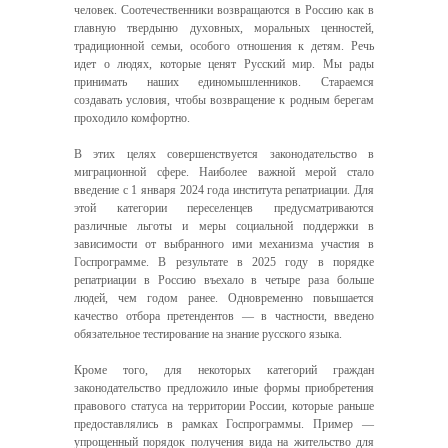
человек. Соотечественники возвращаются в Россию как в
главную твердыню духовных, моральных ценностей,
традиционной семьи, особого отношения к детям. Речь
идет о людях, которые ценят Русский мир. Мы рады
принимать наших единомышленников. Стараемся
создавать условия, чтобы возвращение к родным берегам
проходило комфортно.
В этих целях совершенствуется законодательство в
миграционной сфере. Наиболее важной мерой стало
введение с 1 января 2024 года института репатриации. Для
этой категории переселенцев предусматриваются
различные льготы и меры социальной поддержки в
зависимости от выбранного ими механизма участия в
Госпрограмме. В результате в 2025 году в порядке
репатриации в Россию въехало в четыре раза больше
людей, чем годом ранее. Одновременно повышается
качество отбора претендентов — в частности, введено
обязательное тестирование на знание русского языка.
Кроме того, для некоторых категорий граждан
законодательство предложило иные формы приобретения
правового статуса на территории России, которые раньше
предоставлялись в рамках Госпрограммы. Пример —
упрощенный порядок получения вида на жительство для