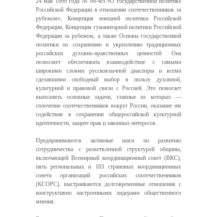
24 мая 1999 года № 99-ФЗ «О государственной политике
Российской Федерации в отношении соотечественников за
рубежом», Концепция внешней политики Российской
Федерации, Концепция гуманитарной политики Российской
Федерации за рубежом, а также Основы государственной
политики по сохранению и укреплению традиционных
российских духовно-нравственных ценностей. Она
позволяет обеспечивать взаимодействие с самыми
широкими слоями русскоязычной диаспоры и всеми
сделавшими свободный выбор в пользу духовной,
культурной и правовой связи с Россией. Это помогает
выполнять основные задачи, главные из которых —
сплочение соотечественников вокруг России, оказание им
содействия в сохранении общероссийской культурной
идентичности, защите прав и законных интересов.
Предпринимаются активные шаги по развитию
сотрудничества с разветвленной структурой общины,
включающей Всемирный координационный совет (ВКС),
пять региональных и 103 страновых координационных
совета организаций российских соотечественников
(КСОРС), выстраиваются долговременные отношения с
конструктивно настроенными лидерами общественного
мнения.