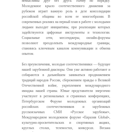
немыслимы друг без друга. Начну по порядку.
Молодежное крыло соотечественного движения за
рубежом играет важную роль в деле консолидации
российской общины во всем ее многообразии. В
современных реалиях на первый план в работе с молодыми
людьми выходят инициативы, при реализации которых
задействуются цифровые инструменты и технологии.
Социальные сети, мессенджеры, онлайн-форумы
позволяют преодолевать международные границы,
становясь ключевым каналом коммуникации и обмена
опытом.
Без преувеличения, молодые соотечественники — будущее
нашей зарубежной диаспоры. Они уже активно работают и
собираются в дальнейшем заниматься продвижением
традиций народов России, сбережением правды о Великой
Отечественной войне, укреплением международного
имиджа нашей страны. Юные представители энергично
участвуют в региональных и страновых конференциях,
Петербургском Форуме молодежных организаций
российских соотечественников и зарубежных
русскоязычных СМИ «Русское зарубежье»,
Международном молодежном форуме «Евразия Global»,
культурно-просветительских и спортивных акциях,
круглых столах, телемостах, конкурсах. Весьма