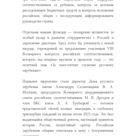
соотечественников за рубежом, контроль за целевым
расходованием бюджетных средств и контроль положения
российских общин с последующим информированием
руководства страны.
Отдельная важная функция — поощрение активистов за
особый вклад в развитие сотрудничества с Россией и
укрепление диаспоры. Здесь хотел бы упомянуть о новой
награде, учрежденной по предложению участников VIII
Всемирного конгресса российских соотечественников,
которую мы впервые вручили в прошлом году — это
почетный знак «За многолетнее служение русскому
зарубежью».
Первыми лауреатами стали директор Дома русского
зарубежья имени Александра Солженицына В. А.
Москвин, председатель Всемирного координационного
совета российских соотечественников М. В. Дроздов и
член ВКС князь А. А. Трубецкой — потомок
представителей «белой волны» эмиграции, к глубокому
прискорбию ушедший из жизни летом 2025 года. Это был
выдающийся общественный деятель, настоящий хранитель
истории России, талантливый оратор. Российская
зарубежная община относилась к нему с безграничным