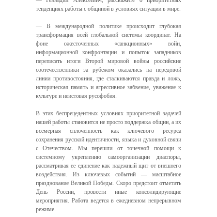
— Геннадий Алексеевич, расскажите о приоритетных
тенденциях работы с общиной в условиях ситуации в мире.
— В международной политике происходит глубокая
трансформация всей глобальной системы координат. На
фоне ожесточенных «санкционных» войн,
информационной конфронтации и попыток западников
переписать итоги Второй мировой войны российские
соотечественники за рубежом оказались на передовой
линии противостояния, где сталкиваются правда и ложь,
историческая память и агрессивное забвение, уважение к
культуре и неистовая русофобия.
В этих беспрецедентных условиях приоритетной задачей
нашей работы становится не просто поддержка общин, а их
всемерная сплоченность как ключевого ресурса
сохранения русской идентичности, языка и духовной связи
с Отечеством. Мы перешли от точечной помощи к
системному укреплению самоорганизации диаспоры,
рассматривая ее единение как надежный щит от внешнего
воздействия. Из ключевых событий — масштабное
празднование Великой Победы. Скоро предстоит отметить
День России, провести иные консолидирующие
мероприятия. Работа ведется в ежедневном непрерывном
режиме.