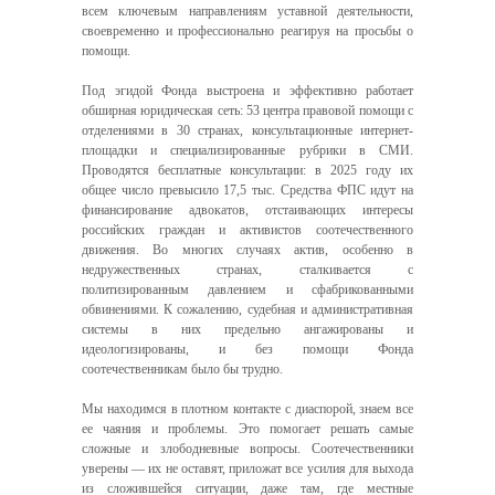
всем ключевым направлениям уставной деятельности,
своевременно и профессионально реагируя на просьбы о
помощи.
Под эгидой Фонда выстроена и эффективно работает
обширная юридическая сеть: 53 центра правовой помощи с
отделениями в 30 странах, консультационные интернет-
площадки и специализированные рубрики в СМИ.
Проводятся бесплатные консультации: в 2025 году их
общее число превысило 17,5 тыс. Средства ФПС идут на
финансирование адвокатов, отстаивающих интересы
российских граждан и активистов соотечественного
движения. Во многих случаях актив, особенно в
недружественных странах, сталкивается с
политизированным давлением и сфабрикованными
обвинениями. К сожалению, судебная и административная
системы в них предельно ангажированы и
идеологизированы, и без помощи Фонда
соотечественникам было бы трудно.
Мы находимся в плотном контакте с диаспорой, знаем все
ее чаяния и проблемы. Это помогает решать самые
сложные и злободневные вопросы. Соотечественники
уверены — их не оставят, приложат все усилия для выхода
из сложившейся ситуации, даже там, где местные