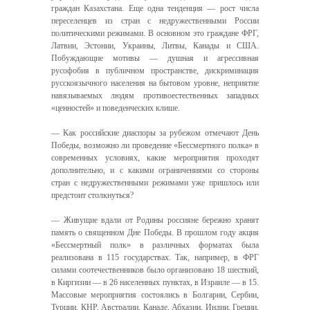
граждан Казахстана. Еще одна тенденция — рост числа
переселенцев из стран с недружественными России
политическими режимами. В основном это граждане ФРГ,
Латвии, Эстонии, Украины, Литвы, Канады и США.
Побуждающие мотивы — душная и агрессивная
русофобия в публичном пространстве, дискриминация
русскоязычного населения на бытовом уровне, неприятие
навязываемых людям противоестественных западных
«ценностей» и поведенческих клише.
— Как российские диаспоры за рубежом отмечают День
Победы, возможно ли проведение «Бессмертного полка» в
современных условиях, какие мероприятия проходят
дополнительно, и с какими ограничениями со стороны
стран с недружественными режимами уже пришлось или
предстоит столкнуться?
— Живущие вдали от Родины россияне бережно хранят
память о священном Дне Победы. В прошлом году акция
«Бессмертный полк» в различных форматах была
реализована в 115 государствах. Так, например, в ФРГ
силами соотечественников было организовано 18 шествий,
в Киргизии — в 26 населенных пунктах, в Израиле — в 15.
Массовые мероприятия состоялись в Болгарии, Сербии,
Турции, КНР, Австралии, Канаде, Абхазии, Индии, Греции,