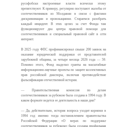
русофобски настроенные власти всячески этому
препятствуют. К примеру, регулярно поступают жалобы от
соотечественников из Молдавии в связи с фактами
дискриминации и провокациями. Стараемся разобрать
каждый инцидент. В этих целях за счет Фонда там
функционируют два центра правовой помощи для
соотечественников и специальный правовой сайт в сети
интернет.
В 2025 году ФПС профинансировал свыше 200 заявок на
оказание юридической поддержки от представителей
зарубежной общины, за четыре месяца 2026 года — 59.
Помимо этого, Фонд выделил гранты на масштабные
информационно-научные проекты по защите коллективных
прав российской диаспоры, включая противодействие
фальсификации отечественной истории.
— Правительственная комиссия по делам
соотечественников за рубежом была создана в 1994 году. В
каком формате ведется ее деятельность в наши дни?
— Да, действительно, история вопроса уходит корнями в
1994 год: именно тогда постановлением правительства
Российской Федерации «О мерах по поддержке
соотечественников за рубежом» была создана профильная