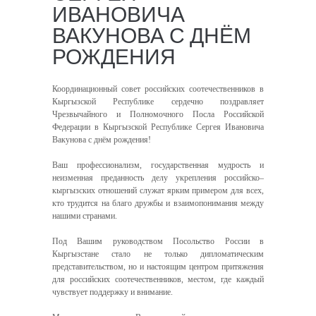
ИВАНОВИЧА
ВАКУНОВА С ДНЁМ
РОЖДЕНИЯ
Координационный совет российских соотечественников в
Кыргызской Республике сердечно поздравляет
Чрезвычайного и Полномочного Посла Российской
Федерации в Кыргызской Республике Сергея Ивановича
Вакунова с днём рождения!
Ваш профессионализм, государственная мудрость и
неизменная преданность делу укрепления российско–
кыргызских отношений служат ярким примером для всех,
кто трудится на благо дружбы и взаимопонимания между
нашими странами.
Под Вашим руководством Посольство России в
Кыргызстане стало не только дипломатическим
представительством, но и настоящим центром притяжения
для российских соотечественников, местом, где каждый
чувствует поддержку и внимание.