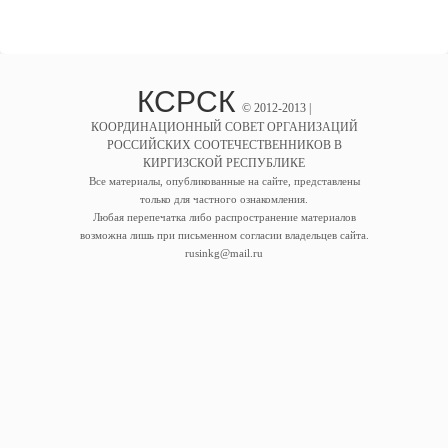
КСРСК
© 2012-2013 |
КООРДИНАЦИОННЫЙ СОВЕТ ОРГАНИЗАЦИЙ
РОССИЙСКИХ СООТЕЧЕСТВЕННИКОВ В
КИРГИЗСКОЙ РЕСПУБЛИКЕ
Все материалы, опубликованные на сайте, представлены
только для частного ознакомления.
Любая перепечатка либо распространение материалов
возможна лишь при письменном согласии владельцев сайта.
rusinkg@mail.ru