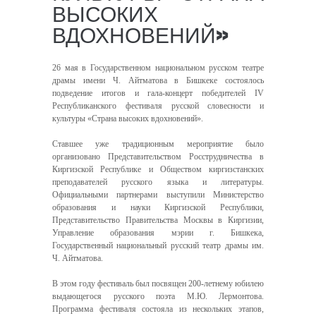
ВЫСОКИХ
ВДОХНОВЕНИЙ»
26 мая в Государственном национальном русском театре
драмы имени Ч. Айтматова в Бишкеке состоялось
подведение итогов и гала-концерт победителей IV
Республиканского фестиваля русской словесности и
культуры «Страна высоких вдохновений».
Ставшее уже традиционным мероприятие было
организовано Представительством Росструдничества в
Киргизской Республике и Обществом киргизстанских
преподавателей русского языка и литературы.
Официальными партнерами выступили Министерство
образования и науки Киргизской Республики,
Представительство Правительства Москвы в Киргизии,
Управление образования мэрии г. Бишкека,
Государственный национальный русский театр драмы им.
Ч. Айтматова.
В этом году фестиваль был посвящен 200-летнему юбилею
выдающегося русского поэта М.Ю. Лермонтова.
Программа фестиваля состояла из нескольких этапов,