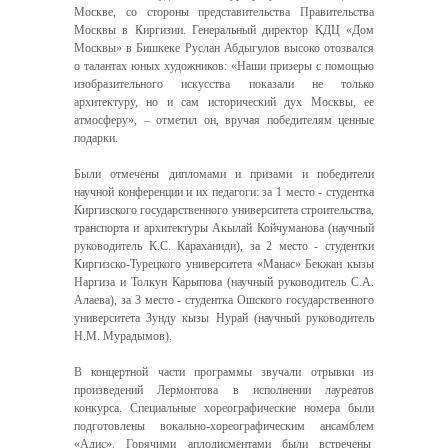
Москве, со стороны представительства Правительства
Москвы в Киргизии. Генеральный директор КДЦ «Дом
Москвы» в Бишкеке Руслан Абдыгулов высоко отозвался
о талантах юных художников: «Наши призеры с помощью
изобразительного искусства показали не только
архитектуру, но и сам исторический дух Москвы, ее
атмосферу», – отметил он, вручая победителям ценные
подарки.
Были отмечены дипломами и призами и победители
научной конференции и их педагоги: за 1 место - студентка
Киргизского государственного университета строительства,
транспорта и архитектуры Акылай Койчуманова (научный
руководитель К.С. Караханиди), за 2 место - студентки
Киргизско-Турецкого университета «Манас» Бекжан кызы
Наргиза и Толкун Карыпова (научный руководитель С.А.
Алаева), за 3 место - студентка Ошского государственного
университета Зунду кызы Нурай (научный руководитель
Н.М. Мурадымов).
В концертной части программы звучали отрывки из
произведений Лермонтова в исполнении лауреатов
конкурса. Специальные хореографические номера были
подготовлены вокально-хореографическим ансамблем
«Адис». Горячими аплодисментами были встречены