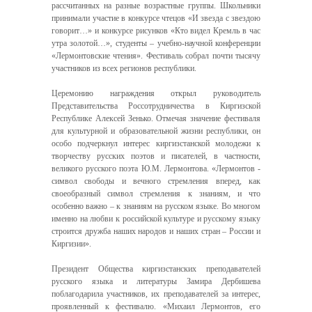
рассчитанных на разные возрастные группы. Школьники
принимали участие в конкурсе чтецов «И звезда с звездою
говорит…» и конкурсе рисунков «Кто видел Кремль в час
утра золотой…», студенты – учебно-научной конференции
«Лермонтовские чтения». Фестиваль собрал почти тысячу
участников из всех регионов республики.
Церемонию награждения открыл руководитель
Представительства Россотрудничества в Киргизской
Республике Алексей Зенько. Отмечая значение фестиваля
для культурной и образовательной жизни республики, он
особо подчеркнул интерес киргизстанской молодежи к
творчеству русских поэтов и писателей, в частности,
великого русского поэта Ю.М. Лермонтова. «Лермонтов -
символ свободы и вечного стремления вперед, как
своеобразный символ стремления к знаниям, и что
особенно важно – к знаниям на русском языке. Во многом
именно на любви к российской культуре и русскому языку
строится дружба наших народов и наших стран – России и
Киргизии».
Президент Общества киргизстанских преподавателей
русского языка и литературы Замира Дербишева
поблагодарила участников, их преподавателей за интерес,
проявленный к фестивалю. «Михаил Лермонтов, его