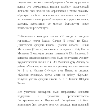
творчество – это не только обращение к богатству русского
языка, это возможность постичь глубину человеческой
личности. Чем больше мы обращаемся к таким высоким
образцам, тем более человечными становимся мы сами. И
это великая миссия русской литературы и русского языка,
которые, несомненно, во многом формируют новое
поколение киргизстанцев».
Победителями конкурса чтецов «И звезда с звездою
говорит…» стали Бахрам Саутов (1 место) из Кара-
Джигачской средней школы Чуйской области, Инжи
Махмудова (2 место) из школы «Наследие» с. Чуй, Ниссо
Мурзаева (3 место) из школы-гимназии № 13 г. Бишкека. В
конкурсе рисунков первое место было присуждено ученику
художественной школы из г. Ош Жаныбай уулу Айбеку за
работу «Москва», втрое место - ученику школы-гимназии
№ 2 из г. Нарына Суйундук уулу Иману за рисунок
«Красная площадь», третье место за работу «Кремль»
получил ученик средней школы № 8 г. Токмок Шабдан
Тагаев.
Все участники конкурсов были награждены ценными
подарками и грамотами представительства
Росструдничества в Киргизской Республике. Особым
вниманием был удостоен конкурс рисунков, посвященный