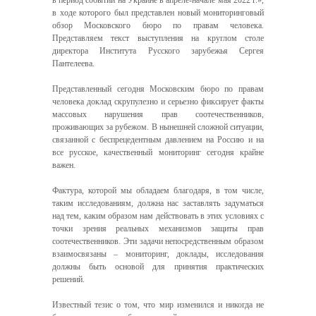
в период событий на Украине в апреле-начале мая 2022 г.»,
в ходе которого был представлен новый мониторинговый
обзор Московского бюро по правам человека.
Представляем текст выступления на круглом столе
директора Института Русского зарубежья Сергея
Пантелеева.
Представленный сегодня Московским бюро по правам
человека доклад скрупулезно и серьезно фиксирует факты
массовых нарушения прав соотечественников,
проживающих за рубежом. В нынешней сложной ситуации,
связанной с беспрецедентным давлением на Россию и на
все русское, качественный мониторинг сегодня крайне
важен.
Фактура, которой мы обладаем благодаря, в том числе,
таким исследованиям, должна нас заставлять задуматься
над тем, каким образом нам действовать в этих условиях с
точки зрения реальных механизмов защиты прав
соотечественников. Эти задачи непосредственным образом
взаимосвязаны – мониторинг, доклады, исследования
должны быть основой для принятия практических
решений.
Известный тезис о том, что мир изменился и никогда не