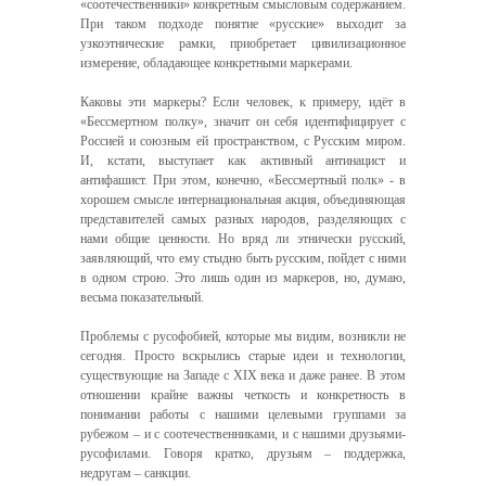
«соотечественники» конкретным смысловым содержанием.
При таком подходе понятие «русские» выходит за
узкоэтнические рамки, приобретает цивилизационное
измерение, обладающее конкретными маркерами.
Каковы эти маркеры? Если человек, к примеру, идёт в
«Бессмертном полку», значит он себя идентифицирует с
Россией и союзным ей пространством, с Русским миром.
И, кстати, выступает как активный антинацист и
антифашист. При этом, конечно, «Бессмертный полк» - в
хорошем смысле интернациональная акция, объединяющая
представителей самых разных народов, разделяющих с
нами общие ценности. Но вряд ли этнически русский,
заявляющий, что ему стыдно быть русским, пойдет с ними
в одном строю. Это лишь один из маркеров, но, думаю,
весьма показательный.
Проблемы с русофобией, которые мы видим, возникли не
сегодня. Просто вскрылись старые идеи и технологии,
существующие на Западе с XIX века и даже ранее. В этом
отношении крайне важны четкость и конкретность в
понимании работы с нашими целевыми группами за
рубежом – и с соотечественниками, и с нашими друзьями-
русофилами. Говоря кратко, друзьям – поддержка,
недругам – санкции.