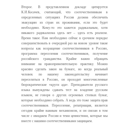
Второе. В представленном докладе цитируется
К.И.Косачев, считающий, что соотечественникам в
определенных ситуациях Россия должна обеспечить
эвакуацию из стран их проживания, если это будет
необходимо. Кому-то это кажется радикальным, хотя
никакого радикализма здесь нет – здесь есть реализм.
Время такое. Нам необходимо сейчас в срочном порядке
совершенствовать в очередной раз на новом уровне такие
вопросы как возращение соотечественников в Россию,
программа переселения соотечественников, получение
российского гражданства. Крайне важно обращать
внимание на правоприменительную практику. Можно
красиво сделать закон на бумаге, но когда реальный
человек по нашему законодательству начинает
переселяться в Россию, он проходит многочисленные
бюрократические «круги ада». Преподаватели русского
языка вынуждены сдавать тест на владение русским
языком, не говоря о других огромных стопках бумаг,
которые необходимо собрать. А ведь это тоже защита прав
соотечественников. Переселение, репатриация, является
сегодня крайне важным механизмом, и он связан в том
числе с имиджем России и теми ценностями, которые мы
вместе с нашими соотечественниками защищаем.