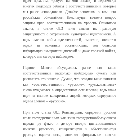
будет прежним, требует, на мой взгляд, и пересмотра
многих подходов работы с соотечественниками, которые
мы ранее исповедовали. Давайте вспомним о том, что
российская обновлённая Конституция возвела вопрос
защиты прав соотечественников на уровень Основного
закона, в статье 69.3 четко связав их правовую
защищенность с сохранением культурной идентичности. А
ведь именно война идентичностей, смыслов, является
одной из основных составляющих той большой
информационно-пропагандистской и даже горячей войны,
которую мы сегодня наблюдаем.
Первое. Много обсуждалось ранее, кто такие
соотечественники, насколько необходимо сужать или
расширять это понятие. Думаю, что сегодня такие понятия
как «соотечественники», «русские», «русскоязычные»
снова нуждаются в определенном осмыслении, ведь атака
идет на вполне конкретных людей, которых определяют
одним словом – «русские».
При этом статья 68.1 Конституции, определяя русский
язык государственным как язык государствообразующего
народа, де факто и де-юре вводит цивилизационное
понятие русскости, конкретизируя и объективизируя
русскую идентичность, наполняя официальное понятие