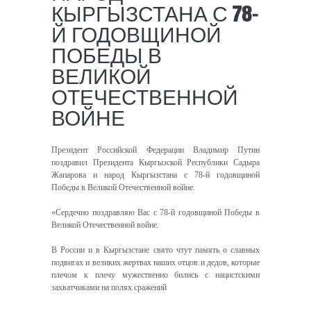
КЫРГЫЗСТАНА С 78-
Й ГОДОВЩИНОЙ
ПОБЕДЫ В
ВЕЛИКОЙ
ОТЕЧЕСТВЕННОЙ
ВОЙНЕ
Президент Российской Федерации Владимир Путин
поздравил Президента Кыргызской Республики Садыра
Жапарова и народ Кыргызстана с 78-й годовщиной
Победы в Великой Отечественной войне.
«Сердечно поздравляю Вас с 78-й годовщиной Победы в
Великой Отечественной войне.
В России и в Кыргызстане свято чтут память о славных
подвигах и великих жертвах наших отцов и дедов, которые
плечом к плечу мужественно бились с нацистскими
захватчиками на полях сражений