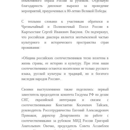
объективного образа России за рубежом. Отдельную
благодарность дипломат выразил за проведение
мероприятий, приуроченных к 80-летию Великой Победы.
С теплыми словами к участникам обратился и
Чрезвычайный и Полномочный Посол России в
Кыргызстане Сергей Иванович Вакунов. Он подчеркнул,
что российская диаспора является неотъемлемой частью
культурного и исторического пространства стран
проживания:
«Община российских соотечественников тесно вплетена в
жизнь страны, ее историю и культуру. При этом наши
соотечественники остаются носителями не только русского
языка, русской культуры и традиций, но и богатого
наследия народов России».
Своими выступлениями также поделились: первый
заместитель председателя комитета Госдумы РФ по делам
СНГ, евразийской интеграции и связям с
соотечественниками Константин Косачевич Тайсаев,
руководитель Россотрудничества Евгений Александрович
Примаков, директор Департамента по работе с
соотечественниками за рубежом МИД России Григорий
Анатольевич Овечко, председатель Совета Ассамблеи