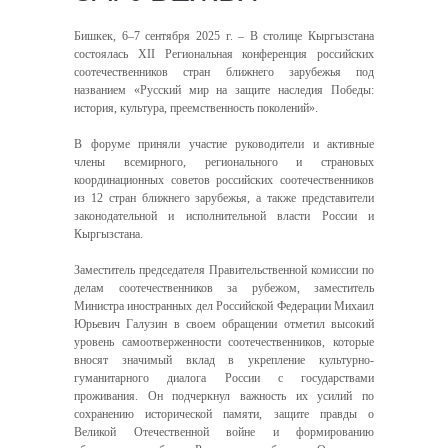
Бишкек, 6–7 сентября 2025 г. – В столице Кыргызстана
состоялась
XII
Региональная конференция российских
соотечественников стран ближнего зарубежья под
названием «Русский мир на защите наследия Победы:
история, культура, преемственность поколений».
В форуме приняли участие руководители и активные
члены всемирного, регионального и страновых
координационных советов российских соотечественников
из 12 стран ближнего зарубежья, а также представители
законодательной и исполнительной власти России и
Кыргызстана.
Заместитель председателя Правительственной комиссии по
делам соотечественников за рубежом, заместитель
Министра иностранных дел Российской Федерации Михаил
Юрьевич Галузин в своем обращении отметил высокий
уровень самоотверженности соотечественников, которые
вносят значимый вклад в укрепление культурно-
гуманитарного диалога России с государствами
проживания. Он подчеркнул важность их усилий по
сохранению исторической памяти, защите правды о
Великой Отечественной войне и формированию