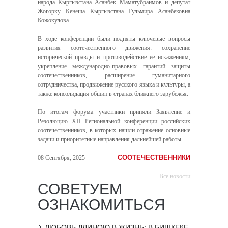
народа Кыргызстана Асанбек Маматубраимов и депутат
Жогорку Кенеша Кыргызстана Гульмира Асанбековна
Кожокулова.
В ходе конференции были подняты ключевые вопросы
развития соотечественного движения: сохранение
исторической правды и противодействие ее искажениям,
укрепление международно-правовых гарантий защиты
соотечественников, расширение гуманитарного
сотрудничества, продвижение русского языка и культуры, а
также консолидация общин в странах ближнего зарубежья.
По итогам форума участники приняли Заявление и
Резолюцию
XII
Региональной конференции российских
соотечественников, в которых нашли отражение основные
задачи и приоритетные направления дальнейшей работы.
СООТЕЧЕСТВЕННИКИ
08 Сентября, 2025
Все новости
СОВЕТУЕМ
ОЗНАКОМИТЬСЯ
ЛЮБОВЬ ДЛИНОЮ В ЖИЗНЬ: В БИШКЕКЕ