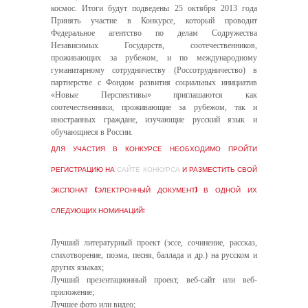
космос. Итоги будут подведены 25 октября 2013 года
Принять участие в Конкурсе, который проводит
Федеральное агентство по делам Содружества
Независимых Государств, соотечественников,
проживающих за рубежом, и по международному
гуманитарному сотрудничеству (Россотрудничество) в
партнерстве с Фондом развития социальных инициатив
«Новые Перспективы» приглашаются как
соотечественники, проживающие за рубежом, так и
иностранных граждане, изучающие русский язык и
обучающиеся в России.
ДЛЯ УЧАСТИЯ В КОНКУРСЕ НЕОБХОДИМО ПРОЙТИ
РЕГИСТРАЦИЮ НА
САЙТЕ КОНКУРСА
И РАЗМЕСТИТЬ СВОЙ
ЭКСПОНАТ (ЭЛЕКТРОННЫЙ ДОКУМЕНТ) В ОДНОЙ ИХ
СЛЕДУЮЩИХ НОМИНАЦИЙ:
Лучший литературный проект (эссе, сочинение, рассказ,
стихотворение, поэма, песня, баллада и др.) на русском и
других языках;
Лучший презентационный проект, веб-сайт или веб-
приложение;
Лучшее фото или видео;