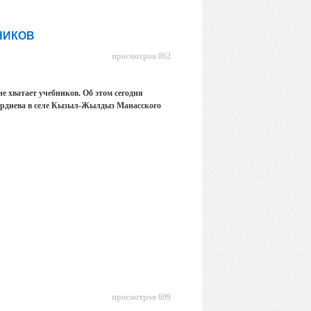
НИКОВ
просмотров 862
е хватает учебников. Об этом сегодня
ердиева в селе Кызыл-Жылдыз Манасского
просмотров 699