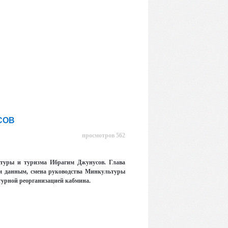
СОВ
просмотров 562
ьтуры и туризма Ибрагим Джунусов. Глава
ым данным, смена руководства Минкультуры
турной реорганизацией кабмина.