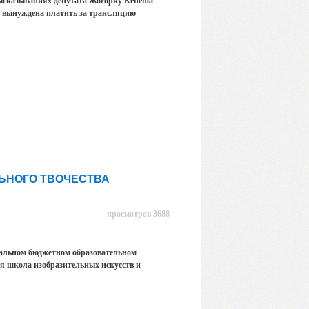
ысказываниях депутата Жогорку Кенеша
о вынуждена платить за трансляцию
ЛЬНОГО ТВОЧЕСТВА
просмотров 3688
ипальном бюджетном образовательном
я школа изобразительных искусств и