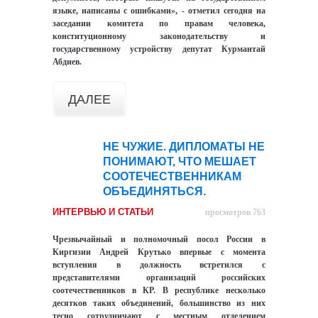
языке, написаны с ошибками», - отметил сегодня на
заседании комитета по правам человека,
конституционному законодательству и
государственному устройству депутат Курмантай
Абдиев.
ДАЛЕЕ
НЕ ЧУЖИЕ. ДИПЛОМАТЫ НЕ
13
ПОНИМАЮТ, ЧТО МЕШАЕТ
ноя
СООТЕЧЕСТВЕННИКАМ
ОБЪЕДИНЯТЬСЯ.
ИНТЕРВЬЮ И СТАТЬИ
просмотров 763
Чрезвычайный и полномочный посол России в
Киргизии Андрей Крутько впервые с момента
вступления в должность встретился с
представителями организаций российских
соотечественников в КР. В республике несколько
десятков таких объединений, большинство из них
тесно сотрудничают с местным отделением