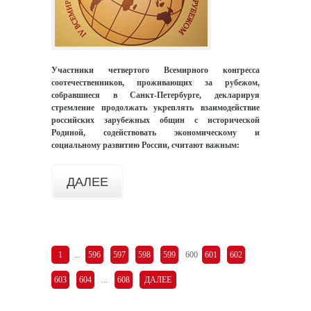
Участники четвертого Всемирного конгресса
соотечественников, проживающих за рубежом,
собравшиеся в Санкт-Петербурге, декларируя
стремление продолжать укреплять взаимодействие
российских зарубежных общин с исторической
Родиной, содействовать экономическому и
социальному развитию России, считают важным:
ДАЛЕЕ
1
...
596
597
598
599
600
601
602
603
604
...
608
ДАЛЕЕ