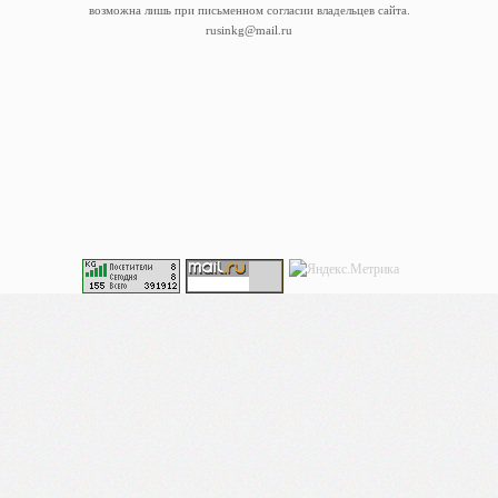
возможна лишь при письменном согласии владельцев сайта.
rusinkg@mail.ru