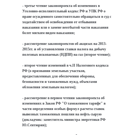
- третье чтение законопроекта об изменениях в
Уголовно-исполнительный кодекс РФ и УПК РФ о
праве осужденного самостоятельно обращаться в суд с
ходатайством об освобождении от отбывания
наказания или о замене неотбытой части наказания
более мягким видом наказания;
- рассмотрение законопроектов об акцизах на 2013-
2015гг. и об установлении ставки налога на добычу
полезных ископаемых (НДПИ) на газ (второе чтение);
- второе чтение изменений в ч.II Налогового кодекса
РФ (о признании земельных участков,
предоставленных для обеспечения обороны,
безопасности и таможенных нужд, объектами
обложения земельным налогом);
- рассмотрение в первом чтении законопроекта об
изменениях в Закон РФ "О таможенном тарифе" в
части определения особых формул расчета ставок
вывозных таможенных пошлин на нефть сырую
(докладчик: заместитель министра энергетики РФ
Ю.Сентюрин);