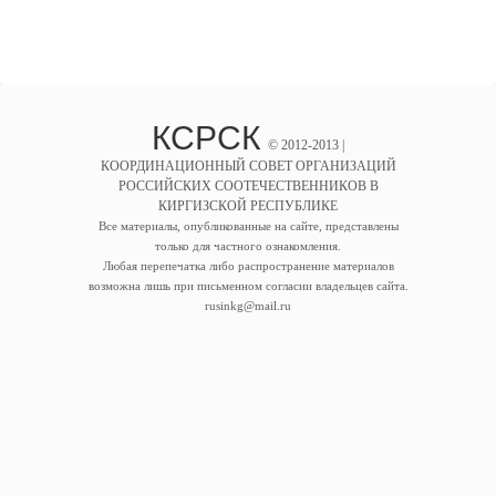
КСРСК
© 2012-2013 |
КООРДИНАЦИОННЫЙ СОВЕТ ОРГАНИЗАЦИЙ
РОССИЙСКИХ СООТЕЧЕСТВЕННИКОВ В
КИРГИЗСКОЙ РЕСПУБЛИКЕ
Все материалы, опубликованные на сайте, представлены
только для частного ознакомления.
Любая перепечатка либо распространение материалов
возможна лишь при письменном согласии владельцев сайта.
rusinkg@mail.ru