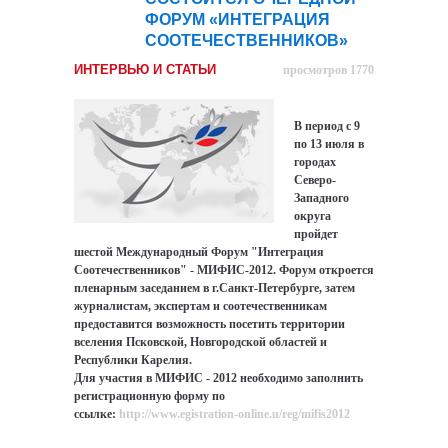
ФОРУМ «ИНТЕГРАЦИЯ
СООТЕЧЕСТВЕННИКОВ»
ИНТЕРВЬЮ И СТАТЬИ
просмотров 1770
В период с 9
по 13 июля в
городах
Северо-
Западного
округа
пройдет
шестой Международный Форум "Интеграция
Соотечественников" - МИФИС-2012. Форум откроется
пленарным заседанием в г.Санкт-Петербурге, затем
журналистам, экспертам и соотечественникам
предоставится возможность посетить территории
вселения Псковской, Новгородской областей и
Республики Карелия.
Для участия в МИФИС - 2012 необходимо заполнить
регистрационную форму по
ссылке:
http://www.egistration-online.u/reg/mifis2012