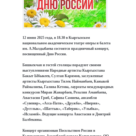
12 июня 2025 года, в 18.30 в Кыргызском
национальном академическом театре оперы и балета
им. А.Малдыбаева состоится праздничный концерт,
посвященный Дню России.
Бишкекчан и гостей столицы порадуют своими
выступлениями Народные артисты Кыргызстана
Бакыт Ыбыкеев, Султан Каримов, заслуженные
артисты Кыргызстана Тилек Найманбаев, Каныкей
Раймалиева, Галина Кетова, лауреаты международных
конкурсов Миран Жанарбаев, Розалия Аманбаева,
Анастасия Гриб, Сафина Самиева, ансамбли
«Сувенир», «Асса-Пати», «Дружба», «Иверия»,
«Дустлык», «Шаттык», «Таберик», «Улыбка»,
«Исламей». Ведущие концерта Анастасия и Дмитрий
Балбекины.
Концерт организован Посольством России в
Кыргызстане, Ассамблеей народа Кыргызстана, ОО