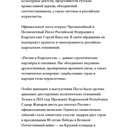
культурные деятели, представители Русской
православной церкви, объединений
соотечественников, а также местные и российские
журналисты.
Официальную часть открыл Чрезвычайный и
Полномочный Посол Российской Федерации в
Кыргызстане Сергей Вакулов. В своём обращении он
подчеркнул крепость и многогранность российско-
кыргызских отношений:
«Россия и Кыргызстан — давние стратегические
партнёры и союзники. Нас объединяют подлинно
дружественные, проверенные временем связи, а также
человеческое измерение: судьбы наших стран и
народов тесно переплетены».
Особое внимание в выступлении Посла было уделено
динамике двусторонних политических отношений.
Только в 2024 году Президент Кыргызской Республики
Садыр Жапаров шесть раз посетил Россию с
официальными визитами. Одним из символичных
событий стало совместное участие лидеров двух стран
в праздновании 80-летия Победы в Великой
Отечественной войне — на Красной площади в