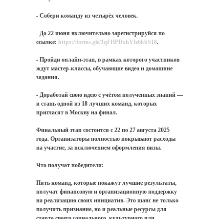
- Собери команду из четырёх человек.
- До 22 июня включительно зарегистрируйся по
ссылке:
https://forms.gle/1qFHPDxhYfz6kbS18
.
- Пройди онлайн-этап, в рамках которого участников
ждут мастер-классы, обучающие видео и домашние
задания.
- Доработай свою идею с учётом полученных знаний —
и стань одной из 18 лучших команд, которых
пригласят в Москву на финал.
Финальный этап состоится с 22 по 27 августа 2025
года. Организаторы полностью покрывают расходы
на участие, за исключением оформления визы.
Что получат победители:
Пять команд, которые покажут лучшие результаты,
получат финансовую и организационную поддержку
на реализацию своих инициатив. Это шанс не только
получить признание, но и реальные ресурсы для
старта своего социального, культурного или