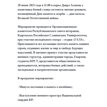
20 июня 2025 года в 11:00 в парке Даира Асанова у
памятника боевой славы состоится митинг-реквием,
посвящённый Дню памяти и скорби — дню начала
Великой Отечественной войны.
Мероприятие проводится Организационным
комитетом Республиканского совета ветеранов,
Кыргызско-Российским Славянским Университетом,
при участии молодёжного театра – студии «ГАЛА».
Приглашаются все желающие почтить память павших
героев, отдавших жизни за мир и свободу будущих
поколений. В митинге примут участие представители
военных структур, администрации города, Епархии,
студенты КРСУ, представители общественности,
преподаватели, ветераны боевых действий, а также
молодежные и патриотические организации.
В программе мероприятия:
- Минутa молчания в память о погибших;
- Выступление военного оркестра Национальной
гвардии КР;