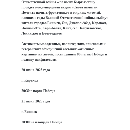
Отечественной войны – по всему Кыргызстану
пройдет международная акция «Свеча памяти».
Почтить память фронтовиков и мирных жителей,
павших в годы Великой Отечественной войны, выйдут
жители городов Бишкек, Ош, Джалал-Абад, Каракол,
Чолпон-Ата, Кара-Балта, Кант, сёл Панфиловское,
Ленинское и Беловодское.
Активисты молодежных, волонтерских, поисковых и
ветеранских объединений составят «огненные
картины» из свечей, посвященные 80-летию Победы и
подвигу панфиловцев.
20 июня 2025 года
г. Каракол
20:30 в парке Победы
21 июня 2025 года
г. Бишкек
20:00 на площади Победы