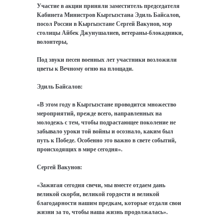
Участие в акции приняли заместитель председателя
Кабинета Министров Кыргызстана Эдиль Байсалов,
посол России в Кыргызстане Сергей Вакунов, мэр
столицы Айбек Джунушалиев, ветераны-блокадники,
волонтеры,
Под звуки песен военных лет участники возложили
цветы к Вечному огню на площади.
Эдиль Байсалов:
«В этом году в Кыргызстане проводится множество
мероприятий, прежде всего, направленных на
молодежь с тем, чтобы подрастающее поколение не
забывало уроки той войны и осознало, каким был
путь к Победе. Особенно это важно в свете событий,
происходящих в мире сегодня».
Сергей Вакунов:
«Зажигая сегодня свечи, мы вместе отдаем дань
великой скорби, великой гордости и великой
благодарности нашим предкам, которые отдали свои
жизни за то, чтобы наша жизнь продолжалась».