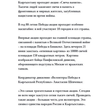
Кыргызстану проходит акция «Свеча памяти».
Тысячи людей зажигают свечи в память о
фронтовиках и мирных жителях, загубленных
нацистами во время войны.
В год 80-летия Победы акция проходит особенно
масштабно: в ней участвуют 10 городов и сел страны.
Впервые акция проходит на главной площади страны,
связанной с памятью о Великой Отечественной войне
– на площади Победы в Бишкеке. Здесь вечером 21
июня зажглась «огненная картина» из 10000 свечей
площадью 150 квадратных метров.
Картина
изображает бойца Панфиловской дивизии,
обороняющего подступы к Москве от вражеских
танков.
Координатор движения «Волонтеры Победы в
Кыргызской Республике» Анастасия Шевченко:
«Это самая трогательная и горестная акция. Сегодня
во всем мире зажгутся сотни тысяч свечей. Проводить
такие акции – большая честь для волонтеров. Это
символ единства народов России и Кыргызстана».